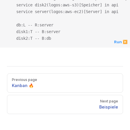
    service disk2(logos:aws-s3)[Speicher] in api

    service server(logos:aws-ec2)[Server] in api

    db:L -- R:server

    disk1:T -- B:server

Run ▶
Pager
Previous page
Kanban 🔥
Next page
Beispiele