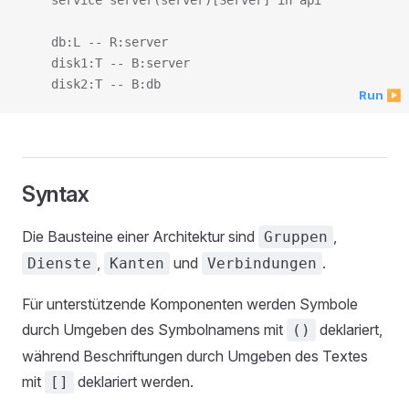
    service server(server)[Server] in api

    db:L -- R:server

    disk1:T -- B:server

Run ▶
Syntax
Die Bausteine einer Architektur sind
,
Gruppen
,
und
.
Dienste
Kanten
Verbindungen
Für unterstützende Komponenten werden Symbole
durch Umgeben des Symbolnamens mit
deklariert,
()
während Beschriftungen durch Umgeben des Textes
mit
deklariert werden.
[]