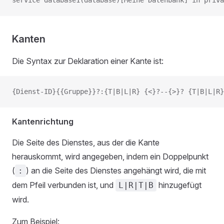
service database1(database)[Meine Datenbank] in priva
Kanten
Die Syntax zur Deklaration einer Kante ist:
{Dienst-ID}{{Gruppe}}?:{T|B|L|R} {<}?--{>}? {T|B|L|R
Kantenrichtung
Die Seite des Dienstes, aus der die Kante
herauskommt, wird angegeben, indem ein Doppelpunkt
(
) an die Seite des Dienstes angehängt wird, die mit
:
dem Pfeil verbunden ist, und
hinzugefügt
L|R|T|B
wird.
Zum Beispiel: